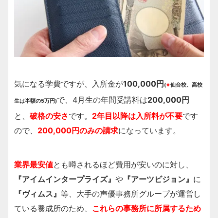
気になる学費ですが、入所金が
100,000円
(
※
仙台校、高校
で、4月生の年間受講料は
200,000円
生は半額の5万円)
と、
破格の安さ
です。
2年目以降は入所料が不要
です
ので、
200,000円のみの請求
になっています。
業界最安値
とも噂されるほど費用が安いのに対し、
『アイムインタープライズ』
や
『アーツビジョン』
に
『ヴィムス』
等、大手の声優事務所グループが運営し
ている養成所のため、
これらの事務所に所属するため