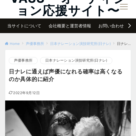
ョン応援サイト〜
メニュー
夢は諦めなければ必ず叶う
当サイトについて
会社概要と運営者情報
お問い合わせ
サ
Home
声優事務所
日本ナレーション演技研究所(日ナレ)
日ナレに通えば声優になれる確率は高くなるのか具体的に紹介
声優事務所
日本ナレーション演技研究所(日ナレ)
日ナレに通えば声優になれる確率は高くなる
のか具体的に紹介
2022年9月12日