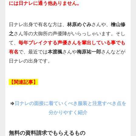
には日ナレに通う他ありません。
日ナレ出身で有名な方は、
林原めぐみ
さんや、
檜山修
之
さん等の大御所の声優陣がいらっしゃいます。そし
て、
毎年ブレイクする声優さんを輩出している事でも
有名
で、最近では
本渡楓
さんや
梅原祐一郎
さんなどが
日ナレの出身です。
【関連記事】
⇒
日ナレの面接に着ていくべき服装と注意すべき点を
分かりやすく紹介
無料の資料請求でもらえるもの