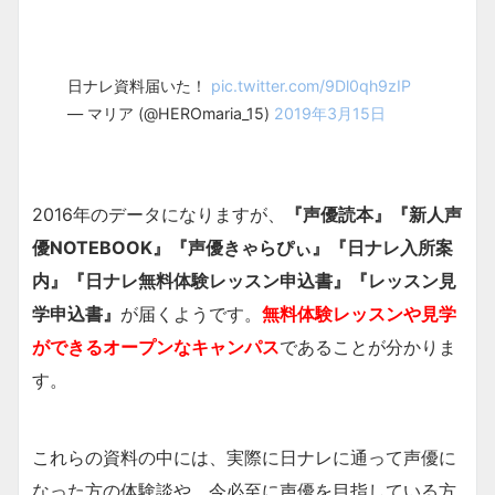
日ナレ資料届いた！
pic.twitter.com/9Dl0qh9zIP
— マリア (@HEROmaria_15)
2019年3月15日
2016年のデータになりますが、
『声優読本』『新人声
優NOTEBOOK』『声優きゃらぴぃ』『日ナレ入所案
内』『日ナレ無料体験レッスン申込書』『レッスン見
学申込書』
が届くようです。
無料体験レッスンや見学
ができるオープンなキャンパス
であることが分かりま
す。
これらの資料の中には、実際に日ナレに通って声優に
なった方の体験談や、今必至に声優を目指している方