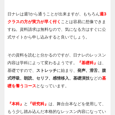
日ナレは週1から通うことが出来ますが、もちろん
週3
クラスの方が実力が早く付く
ことは容易に想像できま
すね。資料請求は無料なので、気になる方はすぐに公
式サイトから申し込みすると良いでしょう。
その資料を読むと分かるのですが、日ナレのレッスン
内容は学科によって変わるようです。
『基礎科』
は、
基礎ですので、
ストレッチ
に始まり、
発声、滑舌、腹
式呼吸、朗読、セリフ、感情移入、基礎演技
などの
基
礎を養うコース
となっています。
『本科』
と
『研究科』
は、舞台台本などを使用して、
もう少し踏み込んだ本格的なレッスン内容になってい