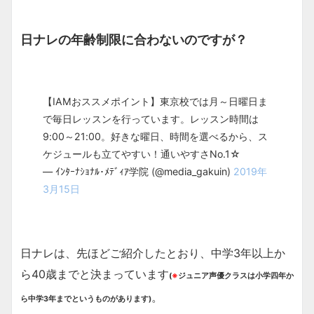
日ナレの年齢制限に合わないのですが？
【IAMおススメポイント】東京校では月～日曜日ま
で毎日レッスンを行っています。レッスン時間は
9:00～21:00。好きな曜日、時間を選べるから、ス
ケジュールも立てやすい！通いやすさNo.1☆
— ｲﾝﾀｰﾅｼｮﾅﾙ･ﾒﾃﾞｨｱ学院 (@media_gakuin)
2019年
3月15日
日ナレは、先ほどご紹介したとおり、中学3年以上か
ら40歳までと決まっています
(
※
ジュニア声優クラスは小学四年か
。
ら中学3年までというものがあります)