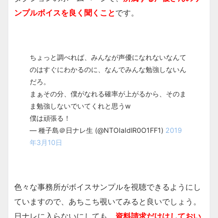
ンプルボイスを良く聞くこと
です。
ちょっと調べれば、みんなが声優になれないなんて
のはすぐにわかるのに、なんでみんな勉強しないん
だろ。
まぁその分、僕がなれる確率が上がるから、そのま
ま勉強しないでいてくれと思うw
僕は頑張る！
— 種子島＠日ナレ生 (@NTOIaIdlR0O1FF1)
2019
年3月10日
色々な事務所がボイスサンプルを視聴できるようにし
ていますので、あちこち覗いてみると良いでしょう。
日ナレに入らないにしても、
資料請求だけはしておい