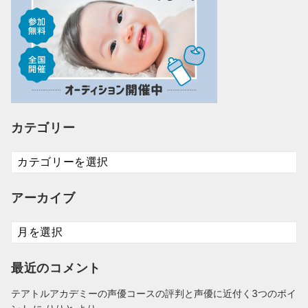
カテゴリー
カ
テ
ゴ
アーカイブ
リ
ー
ア
ー
カ
最近のコメント
イ
ブ
テアトルアカデミーの声優コースの評判と声優に近付く3つのポイ