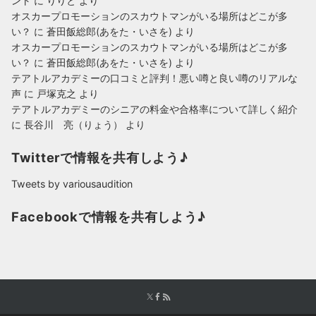
ント
に
りりと
より
オスカープロモーションのスカウトマンがいる場所はどこが多
い？
に
蒼田飯総郎(あをた・いさを)
より
オスカープロモーションのスカウトマンがいる場所はどこが多
い？
に
蒼田飯総郎(あをた・いさを)
より
テアトルアカデミーの口コミと評判！悪い噂と良い噂のリアルな
声
に
戸塚克之
より
テアトルアカデミーのシニアの料金や合格率について詳しく紹介
に
長谷川 亮（りょう）
より
Twitterで情報を共有しよう♪
Tweets by variousaudition
Facebookで情報を共有しよう♪