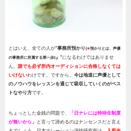
とはいえ、全ての人が
“事務所預かり
(
※
預かりとは、声優
』”
になるわけではありませ
の事務所に所属する第一歩)
ん。
誰でも必ず所内オーディションに合格しなくては
いけない
わけです。ですから、
今は地道に声優として
のノウハウをレッスンを通じて吸収していくのがベス
トなやり方
です。
ちょっとした金銭の問題で、
「日ナレには特待生制度
が無いから」
と言って諦めるのはナンセンスだと言え
るでしょう。日本ナレーション演技研究所は、
入所金