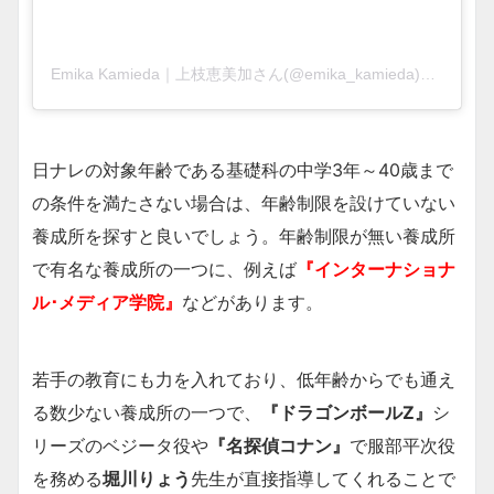
Emika Kamieda｜上枝恵美加さん(@emika_kamieda)がシェアした投稿
日ナレの対象年齢である基礎科の中学3年～40歳まで
の条件を満たさない場合は、年齢制限を設けていない
養成所を探すと良いでしょう。年齢制限が無い養成所
で有名な養成所の一つに、例えば
『インターナショナ
ル･メディア学院』
などがあります。
若手の教育にも力を入れており、低年齢からでも通え
る数少ない養成所の一つで、
『ドラゴンボールZ』
シ
リーズのベジータ役や
『名探偵コナン』
で服部平次役
を務める
堀川りょう
先生が直接指導してくれることで