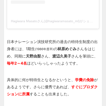
Hagiwara Masatoさん(@hagiwaramasato_ml)がシェアした投稿
日本ナレーション演技研究所の過去の特待生制度の出
身者には、1期生
の
林原めぐみ
さんをはじ
(1986年度卒)
め、同期に
天野由梨
さん、
渡辺久美子
さんを筆頭に、
毎年2～4名
ほどいらっしゃったようです。
具体的に何が特待生となるかというと、
学費の免除
が
あるようです。さらに優秀であれば、
すぐにプロダク
ションに所属
することも出来ました。