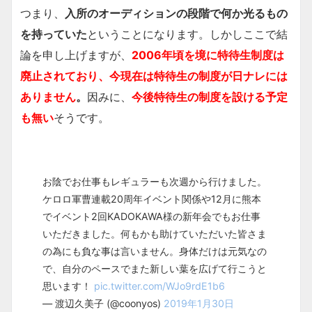
つまり、
入所のオーディションの段階で何か光るもの
を持っていた
ということになります。しかしここで結
論を申し上げますが、
2006年頃を境に特待生制度は
廃止
されており、
今現在は特待生の制度が日ナレには
ありません
。
因みに、
今後特待生の制度を設ける予定
も無い
そうです。
お陰でお仕事もレギュラーも次週から行けました。
ケロロ軍曹連載20周年イベント関係や12月に熊本
でイベント2回KADOKAWA様の新年会でもお仕事
いただきました。何もかも助けていただいた皆さま
の為にも負な事は言いません。身体だけは元気なの
で、自分のペースでまた新しい葉を広げて行こうと
思います！
pic.twitter.com/WJo9rdE1b6
— 渡辺久美子 (@coonyos)
2019年1月30日