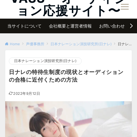
ョン応援サイト〜
メニュー
夢は諦めなければ必ず叶う
当サイトについて
会社概要と運営者情報
お問い合わせ
サ
Home
声優事務所
日本ナレーション演技研究所(日ナレ)
日ナレの特待生制度の現状とオーディションの合格に近付くための方法
日本ナレーション演技研究所(日ナレ)
日ナレの特待生制度の現状とオーディション
の合格に近付くための方法
2022年9月12日