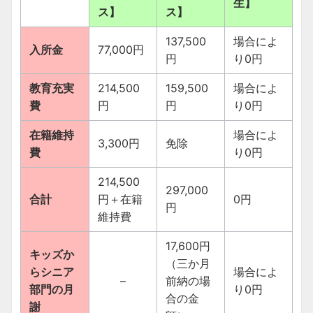
生】
ス】
ス】
137,500
場合によ
入所金
77,000円
円
り0円
教育充実
214,500
159,500
場合によ
費
円
円
り0円
在籍維持
場合によ
3,300円
免除
費
り0円
214,500
297,000
合計
円＋在籍
0円
円
維持費
17,600円
キッズか
（三か月
らシニア
場合によ
–
前納の場
部門の月
り0円
合の金
謝