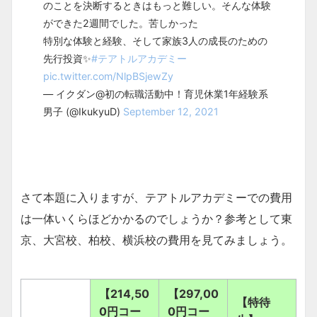
のことを決断するときはもっと難しい。そんな体験
ができた2週間でした。苦しかった
特別な体験と経験、そして家族3人の成長のための
先行投資✨
#テアトルアカデミー
pic.twitter.com/NlpBSjewZy
— イクダン@初の転職活動中！育児休業1年経験系
男子 (@IkukyuD)
September 12, 2021
さて本題に入りますが、テアトルアカデミーでの費用
は一体いくらほどかかるのでしょうか？参考として東
京、大宮校、柏校、横浜校の費用を見てみましょう。
【214,50
【297,00
【特待
0円コー
0円コー