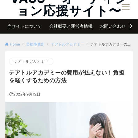
ョン応援サイト〜
メニュー
夢は諦めなければ必ず叶う
当サイトについて
会社概要と運営者情報
お問い合わせ
サ
Home
芸能事務所
テアトルアカデミー
テアトルアカデミーの費用が払えない！負担を軽くするための方法
テアトルアカデミー
テアトルアカデミーの費用が払えない！負担
を軽くするための方法
2022年9月12日