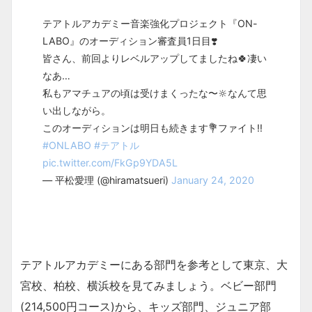
テアトルアカデミー音楽強化プロジェクト『ON-
LABO』のオーディション審査員1日目❣️
皆さん、前回よりレベルアップしてましたね🍀凄い
なあ…
私もアマチュアの頃は受けまくったな〜🔆なんて思
い出しながら。
このオーディションは明日も続きます💐ファイト‼️
#ONLABO
#テアトル
pic.twitter.com/FkGp9YDA5L
— 平松愛理 (@hiramatsueri)
January 24, 2020
テアトルアカデミーにある部門を参考として東京、大
宮校、柏校、横浜校を見てみましょう。ベビー部門
(214,500円コース)から、キッズ部門、ジュニア部