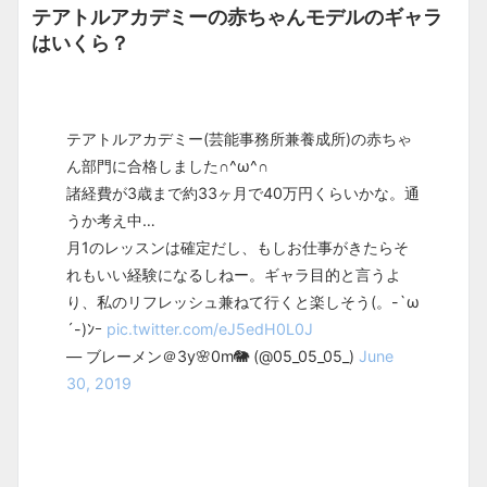
テアトルアカデミーの赤ちゃんモデルのギャラ
はいくら？
テアトルアカデミー(芸能事務所兼養成所)の赤ちゃ
ん部門に合格しました∩^ω^∩
諸経費が3歳まで約33ヶ月で40万円くらいかな。通
うか考え中…
月1のレッスンは確定だし、もしお仕事がきたらそ
れもいい経験になるしねー。ギャラ目的と言うよ
り、私のリフレッシュ兼ねて行くと楽しそう(。-`ω
´-)ﾝｰ
pic.twitter.com/eJ5edH0L0J
— ブレーメン＠3y🌸0m🐘 (@05_05_05_)
June
30, 2019