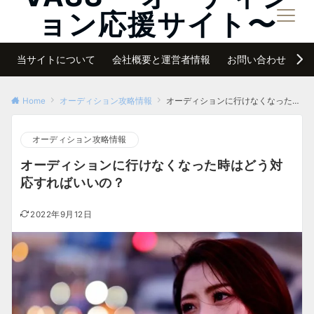
ョン応援サイト〜
メニュー
夢は諦めなければ必ず叶う
当サイトについて
会社概要と運営者情報
お問い合わせ
サ
Home
オーディション攻略情報
オーディションに行けなくなった時はどう対応すればいいの？
オーディション攻略情報
オーディションに行けなくなった時はどう対
応すればいいの？
2022年9月12日