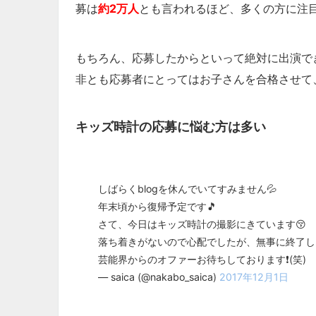
募は
約2万人
とも言われるほど、多くの方に注
もちろん、応募したからといって絶対に出演で
非とも応募者にとってはお子さんを合格させて
キッズ時計の応募に悩む方は多い
しばらくblogを休んでいてすみません💦
年末頃から復帰予定です🎵
さて、今日はキッズ時計の撮影にきています😚
落ち着きがないので心配でしたが、無事に終了し
芸能界からのオファーお待ちしております❗(笑)
— saica (@nakabo_saica)
2017年12月1日