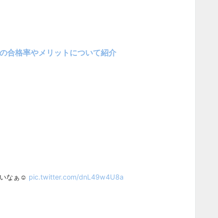
どの合格率やメリットについて紹介
いなぁ☺️
pic.twitter.com/dnL49w4U8a