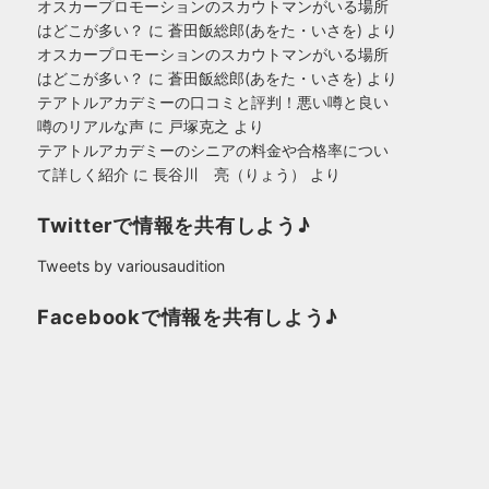
オスカープロモーションのスカウトマンがいる場所
はどこが多い？
に
蒼田飯総郎(あをた・いさを)
より
オスカープロモーションのスカウトマンがいる場所
はどこが多い？
に
蒼田飯総郎(あをた・いさを)
より
テアトルアカデミーの口コミと評判！悪い噂と良い
噂のリアルな声
に
戸塚克之
より
テアトルアカデミーのシニアの料金や合格率につい
て詳しく紹介
に
長谷川 亮（りょう）
より
Twitterで情報を共有しよう♪
Tweets by variousaudition
Facebookで情報を共有しよう♪