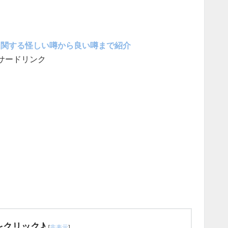
に関する怪しい噂から良い噂まで紹介
サードリンク
をクリック♪
[
非表示
]