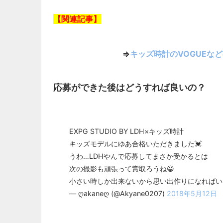
【関連記事】
⇒
キッズ時計のVOGUEな
応募ができた後はどうすれば良いの？
EXPG STUDIO BY LDH×キッズ時計
キッズモデルにゆあ合格いただきました💓
うわ…LDHやんで応募してまさか受かるとは
次の撮影も頑張って賞取ろうね😀
小さい時しか出来ないから思い出作りになればい
— ღakaneღ (@Akyane0207)
2018年5月12日