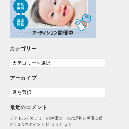
カテゴリー
カ
テ
ゴ
アーカイブ
リ
ー
ア
ー
カ
最近のコメント
イ
ブ
テアトルアカデミーの声優コースの評判と声優に近
付く3つのポイント
に
りりと
より