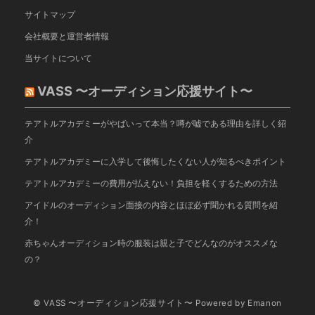
サイトマップ
会社概要と運営者情報
当サイトについて
VASS 〜オーディション応援サイト〜
テアトルアカデミーがやばいって本当？噂が嘘である理由を詳しく紹
介
テアトルアカデミーに入学して後悔したくない人が知るべきポイント
テアトルアカデミーの費用が払えない！負担を軽くするための方法
アイドルのオーディション面接の内容とほぼ必ず聞かれる質問を紹
介！
赤ちゃんオーディション時の服装は親と子でどんなのがオススメな
の？
© VASS 〜オーディション応援サイト〜
Powered by
Emanon