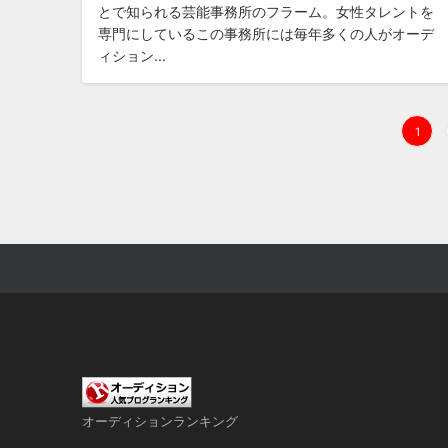
とで知られる芸能事務所のフラーム。女性タレントを
専門にしているこの事務所には毎年多くの人がオーデ
ィション...
投
1
稿
の
ペ
ー
ジ
送
り
オーディションランキング