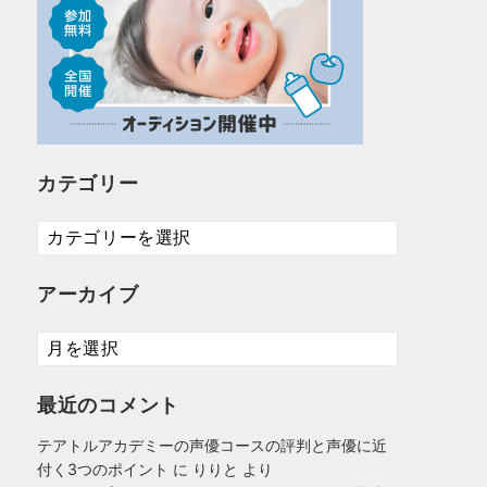
カテゴリー
カ
テ
ゴ
アーカイブ
リ
ー
ア
ー
カ
最近のコメント
イ
ブ
テアトルアカデミーの声優コースの評判と声優に近
付く3つのポイント
に
りりと
より