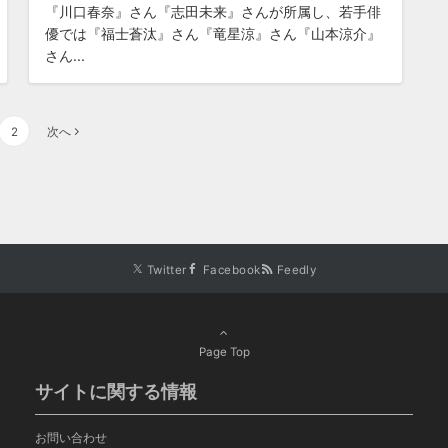
『川口春奈』さん『志田未来』さんが所属し、若手俳
優では『福士蒼汰』さん『竜星涼』さん『山本涼介』
さん...
2
次へ
Twitter
Facebook
Feedly
Page Top
サイトに関する情報
お問い合わせ