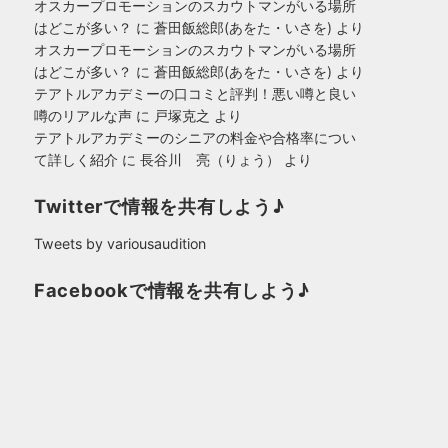
オスカープロモーションのスカウトマンがいる場所
はどこが多い？
に
蒼田飯総郎(あをた・いさを)
より
オスカープロモーションのスカウトマンがいる場所
はどこが多い？
に
蒼田飯総郎(あをた・いさを)
より
テアトルアカデミーの口コミと評判！悪い噂と良い
噂のリアルな声
に
戸塚克之
より
テアトルアカデミーのシニアの料金や合格率につい
て詳しく紹介
に
長谷川 亮（りょう）
より
Twitterで情報を共有しよう♪
Tweets by variousaudition
Facebookで情報を共有しよう♪