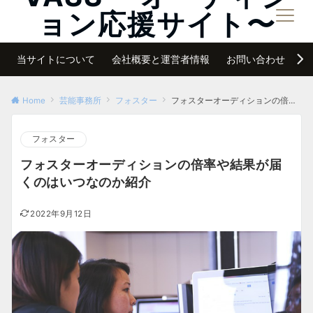
ョン応援サイト〜
メニュー
夢は諦めなければ必ず叶う
当サイトについて
会社概要と運営者情報
お問い合わせ
サ
Home
芸能事務所
フォスター
フォスターオーディションの倍率や結果が届くのはいつなのか紹介
フォスター
フォスターオーディションの倍率や結果が届
くのはいつなのか紹介
2022年9月12日