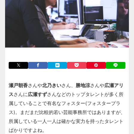
瀬戸朝香
さんや
北乃きい
さん、
勝地涼
さんや
広瀬アリ
ス
さんに
広瀬すず
さんなどのトップタレントが多く所
属していることで有名なフォスター(フォスタープラ
ス)。まだまだ比較的若い芸能事務所ではありますが、
所属している一人一人は確かな実力を持ったタレント
ばかりですよね。