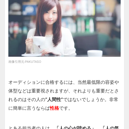
画像引用元:
PAKUTASO
オーディションに合格するには、当然最低限の容姿や
体型などは重要視されますが、それよりも重要だとさ
れるのはその人の
“人間性”
ではないでしょうか。非常
に簡単に言うならば
性格
です。
とある担当者の人は、
「人の心が読める」
、
「人の気