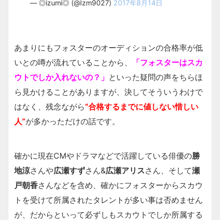
— ◎izumi◎ (@Izm9027)
2017年8月14日
あまりにもフォスターのオーディションの合格率が低
いとの噂が流れていることから、
「フォスターはスカ
ウトでしか入れないの？」
といった疑問の声をちらほ
ら見かけることがありますが、決してそういうわけで
はなく、残念ながら
“合格するまでに値しない惜しい
人”
が多かっただけの話です。
確かに現在CMやドラマなどで活躍している俳優の
勝
地涼
さんや
広瀬すず
さん&
広瀬アリス
さん、そして
瀬
戸朝香
さんなどを含め、確かにフォスターからスカウ
トを受けて所属されたタレントが多い事は否めません
が、だからといって必ずしもスカウトでしか所属する