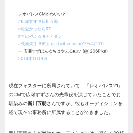
レオパレスCMかわいい♪
#広瀬すず
#新川五郎
#可愛かったらRT
#ちはやふる
#チアダン
#映画先生
#東宝
pic.twitter.com/Y7Es4jT0Ti
— 広瀬すずぼん@ちはやふる結び (@1206Pika)
2016年11月4日
現在フォスターに所属されていて、『レオパレス21』
のCMで広瀬すずさんの先輩役を演じていたことでお
馴染みの
新川五朗
さんですが、彼もオーディションを
経て現在の事務所に所属することができました。
新川五朗さんが受けたオーディションは、恐らく2015