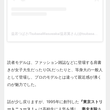
益若つばさ/TsubasaMasuwaka/益若翼さん(@tsubasamasuwaka1013)がシェアした投稿
読者モデルは、ファッション雑誌などに登場する肩書
きが女子大生だったりOLだったりと、等身大の一般人
として登場し、プロのモデルとは違って親近感が沸く
のが魅力でした。
話が少し戻りますが、1995年に創刊した
『東京ストリ
ートニュース！』
は高校生に人気を博し、
妻夫木聡
さ