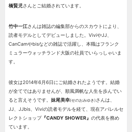
橋賢児
さんとご結婚されています。
竹中一江
さんは雑誌の編集部からのスカウトにより、
読者モデルとしてデビューしました。ViviやJJ、
CanCamやbisなどの雑誌で活躍し、本職はフランク
ミュラーウォッチランド大阪の社員でいらっしゃいま
す。
彼女は2014年6月6日にご結婚されたようです。結婚
が全てではありませんが、順風満帆な人生を歩んでい
ると言えそうです。
妹尾美幸
さんは、
(せのおみゆき)
JJ、JJbis、Viviの読者モデルを経て、現在アパレルセ
レクトショップ
『CANDY SHOWER』
の代表を務め
ています。