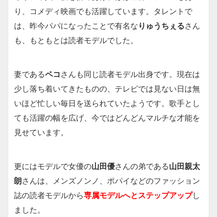
り、コメディ映画でも活躍しています。タレントで
は、昨今パパになったことで有名な
りゅうちぇる
さん
も、もともとは読者モデルでした。
妻である
ペコ
さんも同じ読者モデル出身です。現在は
少し落ち着いてきたものの、テレビでは見ない日は無
いほど忙しい毎日を送られていたようです。歌手とし
ても活躍の幅を広げ、今ではどんどんマルチな才能を
見せています。
更にはモデルで女優の
山田優
さんの弟である
山田親太
朗
さんは、メンズノンノ、ポパイなどのファッション
誌の読者モデルから
専属モデルへとステップアップ
し
ました。