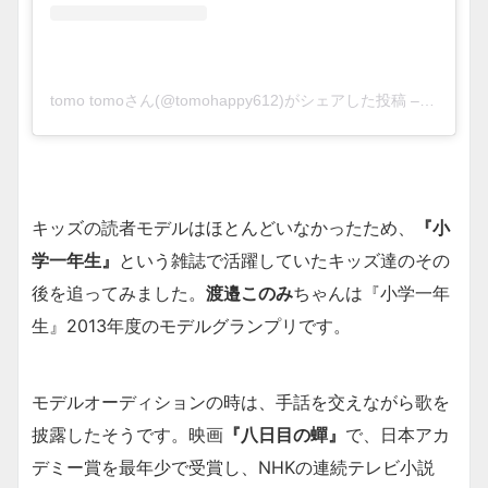
tomo tomoさん(@tomohappy612)がシェアした投稿
–
2019年
キッズの読者モデルはほとんどいなかったため、
『小
学一年生』
という雑誌で活躍していたキッズ達のその
後を追ってみました。
渡邉このみ
ちゃんは『小学一年
生』2013年度のモデルグランプリです。
モデルオーディションの時は、手話を交えながら歌を
披露したそうです。映画
『八日目の蟬』
で、日本アカ
デミー賞を最年少で受賞し、NHKの連続テレビ小説