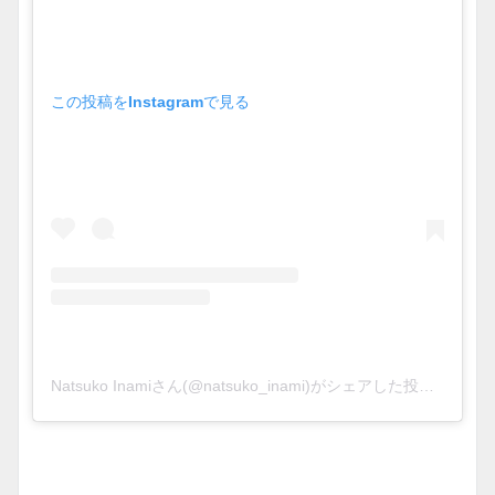
この投稿をInstagramで見る
Natsuko Inamiさん(@natsuko_inami)がシェアした投稿
–
201