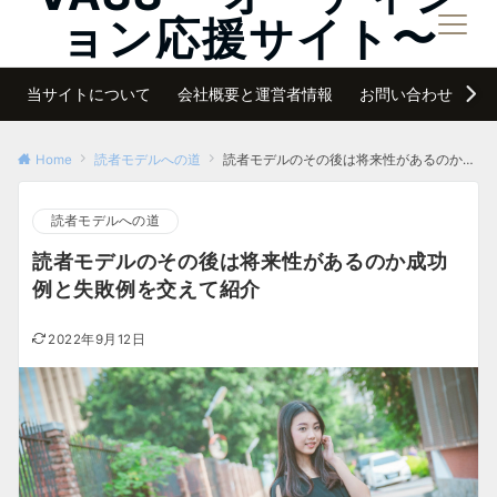
ョン応援サイト〜
メニュー
夢は諦めなければ必ず叶う
当サイトについて
会社概要と運営者情報
お問い合わせ
サ
Home
読者モデルへの道
読者モデルのその後は将来性があるのか成功例と失敗例を交えて紹介
読者モデルへの道
読者モデルのその後は将来性があるのか成功
例と失敗例を交えて紹介
2022年9月12日