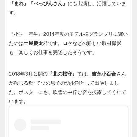
『まれ』『べっぴんさん』
にも出演し、活躍していま
す。
『小学一年生』2014年度のモデル準グランプリに輝い
たのは
土屋慶太
君です。ロケなどの難しい取材撮影
も、楽しくお仕事を完遂したそうです。
2018年3月公開の
『北の桜守』
では、
吉永小百合
さん
が演じる母･てつの息子の幼少期として出演しまし
た。ボスターにも、吹雪の中佇む姿を披露してくれて
います。