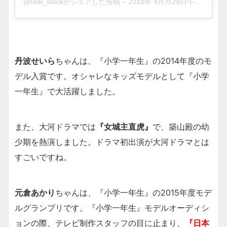
@real_stockがシェアした投稿
–
2018年 9月月29日午後5時08分PDT
丹波せいら
ちゃんは、『小学一年生』の2014年度のモ
デル入賞です。オシャレなキッズモデルとして『小学
一年生』で大活躍しました。
また、大河ドラマでは
『女城主直虎』
で、築山殿の幼
少期を熱演しました。ドラマ初出演が大河ドラマとは
すごいですね。
元倉あかり
ちゃんは、『小学一年生』の2015年度モデ
ルグランプリです。『小学一年生』モデルオーディシ
ョンの際、テレビ制作スタッフの目に止まり、
『日本