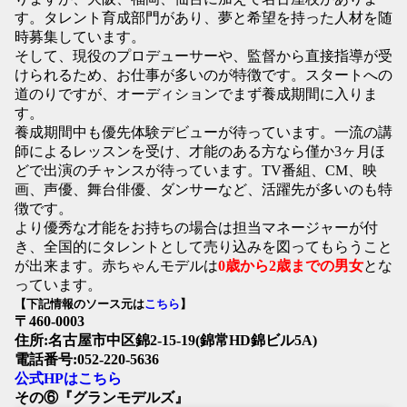
す。タレント育成部門があり、夢と希望を持った人材を随
時募集しています。
そして、現役のプロデューサーや、監督から直接指導が受
けられるため、お仕事が多いのが特徴です。スタートへの
道のりですが、オーディションでまず養成期間に入りま
す。
養成期間中も優先体験デビューが待っています。一流の講
師によるレッスンを受け、才能のある方なら僅か3ヶ月ほ
どで出演のチャンスが待っています。TV番組、CM、映
画、声優、舞台俳優、ダンサーなど、活躍先が多いのも特
徴です。
より優秀な才能をお持ちの場合は担当マネージャーが付
き、全国的にタレントとして売り込みを図ってもらうこと
が出来ます。赤ちゃんモデルは
0歳から2歳までの男女
とな
っています。
【下記情報のソース元は
こちら
】
〒460-0003
住所:名古屋市中区錦2-15-19(錦常HD錦ビル5A)
電話番号:052-220-5636
公式HPはこちら
その⑥『グランモデルズ』