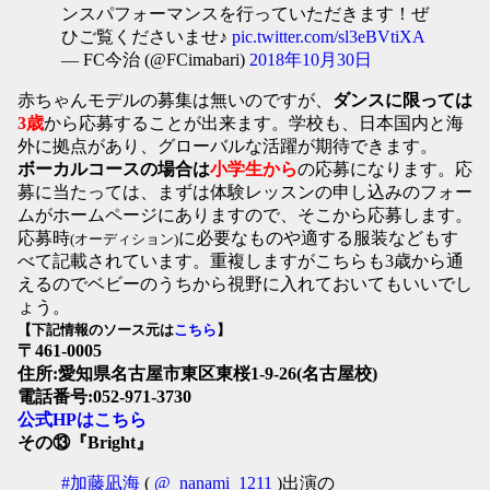
ンスパフォーマンスを行っていただきます！ぜ
ひご覧くださいませ♪
pic.twitter.com/sl3eBVtiXA
— FC今治 (@FCimabari)
2018年10月30日
赤ちゃんモデルの募集は無いのですが、
ダンスに限っては
3歳
から応募することが出来ます。学校も、日本国内と海
外に拠点があり、グローバルな活躍が期待できます。
ボーカルコースの場合は
小学生から
の応募になります。応
募に当たっては、まずは体験レッスンの申し込みのフォー
ムがホームページにありますので、そこから応募します。
応募時
に必要なものや適する服装などもす
(オーディション)
べて記載されています。重複しますがこちらも3歳から通
えるのでベビーのうちから視野に入れておいてもいいでし
ょう。
【下記情報のソース元は
こちら
】
〒461-0005
住所:愛知県名古屋市東区東桜1-9-26(名古屋校)
電話番号:052-971-3730
公式HPはこちら
その⑬『Bright』
#加藤凪海
(
@_nanami_1211
)出演の