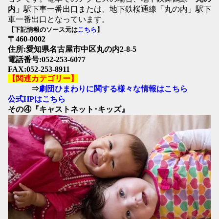
内」
駅下車一番出口または、地下鉄桜通線「丸の内」駅下
車一番出口となっています。
【下記情報のソース元は
こちら
】
〒460-0002
住所:愛知県名古屋市中区丸の内2-8-5
電話番号:052-253-6077
FAX:052-253-8911
【関連カテゴリー】
⇒
劇団ひまわりに関する様々な情報はこちら
公式HPはこちら
その④『キャストネット･キッズ』