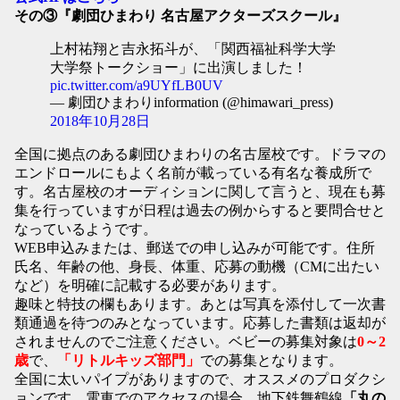
その③『劇団ひまわり 名古屋アクターズスクール』
上村祐翔と吉永拓斗が、「関西福祉科学大学
大学祭トークショー」に出演しました！
pic.twitter.com/a9UYfLB0UV
— 劇団ひまわりinformation (@himawari_press)
2018年10月28日
全国に拠点のある劇団ひまわりの名古屋校です。ドラマの
エンドロールにもよく名前が載っている有名な養成所で
す。名古屋校のオーディションに関して言うと、現在も募
集を行っていますが日程は過去の例からすると要問合せと
なっているようです。
WEB申込みまたは、郵送での申し込みが可能です。住所
氏名、年齢の他、身長、体重、応募の動機（CMに出たい
など）を明確に記載する必要があります。
趣味と特技の欄もあります。あとは写真を添付して一次書
類通過を待つのみとなっています。応募した書類は返却が
されませんのでご注意ください。ベビーの募集対象は
0～2
歳
で、
「リトルキッズ部門」
での募集となります。
全国に太いパイプがありますので、オススメのプロダクシ
ョンです。電車でのアクセスの場合、地下鉄舞鶴線
「丸の