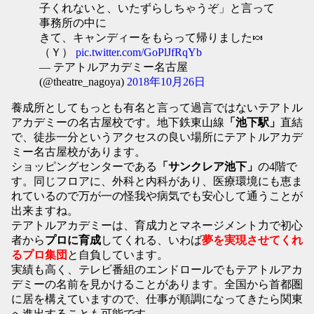
子くれないと、いたずらしちゃうぞ」と言って
事務所の中に
きて、キャンディーをもらって帰りました🍬
（Ｙ）
pic.twitter.com/GoPlJfRqYb
— テアトルアカデミー名古屋
(@theatre_nagoya)
2018年10月26日
養成所としてもっとも有名と言って過言ではないテアトル
アカデミーの名古屋校です。地下鉄東山線
「池下駅」
直結
で、徒歩一分というアクセスの良い場所にテアトルアカデ
ミー名古屋校があります。
ショッピングセンターである
「サンクレア池下」
の4階で
す。同じフロアに、外科と内科があり、医療環境にも恵ま
れているので万が一の怪我や病気でも安心して通うことが
出来ますね。
テアトルアカデミーは、育成力とマネージメント力で初心
者から
プロに育成
してくれる、いわば
夢を実現させてくれ
るプロ集団
と自負しています。
実績も高く、テレビ番組のエンドロールでもテアトルアカ
デミーの名前を見かけることがあります。全国から首都圏
に居を構えていますので、仕事が順調になってきたら関東
へ進出することも可能です。