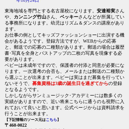
年10月24日
東海地域を専門とする名古屋校になります。
安達裕実
さん
や、
カンニング竹山
さん、
ベッキー
さんなどが所属してい
る事務所になります。幼児はリズム＆ダンスの講座があり
ます。
お仕事の例としてキッズファッションショーに出演する機
会があるようです。登録方法ですが、WEBからの応募
と、郵送での応募の二種類があります。郵送の場合は履歴
書･写真を全身とバストアップの二枚の写真を現像する必
要があります。
ベビーは未成年ですので、保護者の付添と同意が必要にな
ります。一次選考の合否も、メールまたは郵送の二種類か
ら選ぶことが出来ます。ベビーは実はまだ募集を行ってい
ないそうで、
募集資格は3歳の誕生日を過ぎてから
の登録
となるようです。
しかしながらサンミュージック･アカデミーには数多くの
実績がありますので、近い将来こちらに通うのも視野に入
れておいて良いと思います。公式ページからは資料請求を
行うことが出来ます。
【下記情報のソース元は
こちら
】
〒460-0022