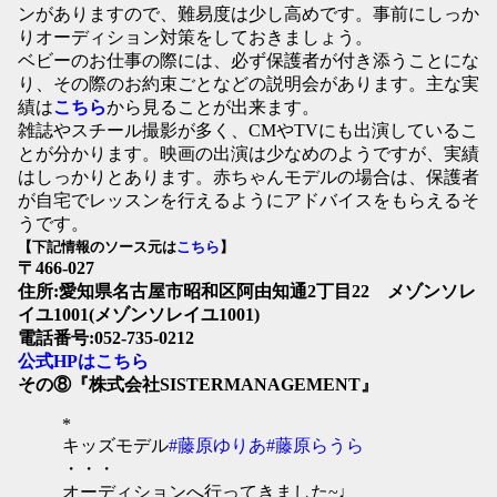
ンがありますので、難易度は少し高めです。事前にしっか
りオーディション対策をしておきましょう。
ベビーのお仕事の際には、必ず保護者が付き添うことにな
り、その際のお約束ごとなどの説明会があります。主な実
績は
こちら
から見ることが出来ます。
雑誌やスチール撮影が多く、CMやTVにも出演しているこ
とが分かります。映画の出演は少なめのようですが、実績
はしっかりとあります。赤ちゃんモデルの場合は、保護者
が自宅でレッスンを行えるようにアドバイスをもらえるそ
うです。
【下記情報のソース元は
こちら
】
〒466-027
住所:愛知県名古屋市昭和区阿由知通2丁目22 メゾンソレ
イユ1001(メゾンソレイユ1001)
電話番号:052-735-0212
公式HPはこちら
その⑧『株式会社SISTERMANAGEMENT』
*
キッズモデル
#藤原ゆりあ
#藤原らうら
・・・
オーディションへ行ってきました~♩