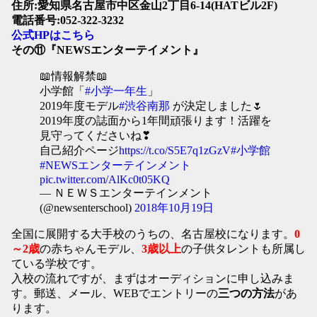
住所:愛知県名古屋市中区金山2丁目6-14(HATビル2F)
電話番号:052-322-3232
公式HPはこちら
その⑪『NEWSエンターテイメント』
📖情報解禁📖
小学館「
#小学一年生
」
2019年度モデル
#渋谷南那
が決定しました🌷
2019年度の誌面から1年間頑張ります！活躍を
見守ってくださいね❣
自己紹介ページ
https://t.co/S5E7q1zGzV
#小学館
#NEWSエンターテインメント
pic.twitter.com/AlKc0t05KQ
— ＮＥＷＳエンターテインメント
(@newsenterschool)
2018年10月19日
全国に展開する大手校のうちの、名古屋校になります。
0
～2歳
の赤ちゃんモデル、
3歳以上
の子供タレントも所属し
ている学校です。
入校の流れですが、まずはオーディションに申し込みま
す。郵送、メール、WEBでエントリーの
三つの方法
があ
ります。