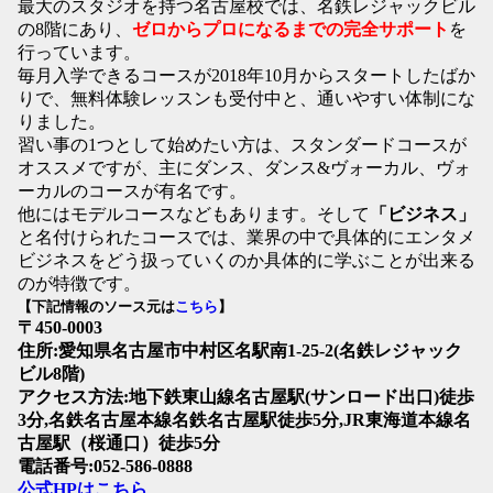
最大のスタジオを持つ名古屋校では、名鉄レジャックビル
の8階にあり、
ゼロからプロになるまでの完全サポート
を
行っています。
毎月入学できるコースが2018年10月からスタートしたばか
りで、無料体験レッスンも受付中と、通いやすい体制にな
りました。
習い事の1つとして始めたい方は、スタンダードコースが
オススメですが、主にダンス、ダンス&ヴォーカル、ヴォ
ーカルのコースが有名です。
他にはモデルコースなどもあります。そして
「ビジネス」
と名付けられたコースでは、業界の中で具体的にエンタメ
ビジネスをどう扱っていくのか具体的に学ぶことが出来る
のが特徴です。
【下記情報のソース元は
こちら
】
〒450-0003
住所:愛知県名古屋市中村区名駅南1-25-2(名鉄レジャック
ビル8階)
アクセス方法:地下鉄東山線名古屋駅(サンロード出口)徒歩
3分,名鉄名古屋本線名鉄名古屋駅徒歩5分,JR東海道本線名
古屋駅（桜通口）徒歩5分
電話番号:052-586-0888
公式HPはこちら