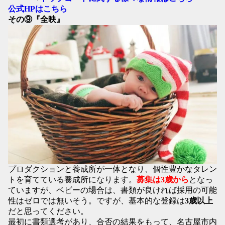
公式HPはこちら
その⑨『全映』
プロダクションと養成所が一体となり、個性豊かなタレン
トを育てている養成所になります。
募集は3歳から
となっ
ていますが、ベビーの場合は、書類が良ければ採用の可能
性はゼロでは無いそう。ですが、基本的な登録は
3歳以上
だと思ってください。
最初に書類選考があり、合否の結果をもって、名古屋市内