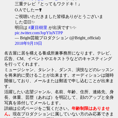
三重テレビ『とってもワクドキ！』
O.Aでしたー❣️
ご視聴いただきました皆様ありがとうございま
した👏🏻✨
明日は
#夏目樹里
が出演です✨✨
pic.twitter.com/JopYluNTPP
— Bright芸能プロダクション (@Bright_official)
2018年9月19日
名古屋に居を構える養成所兼事務所になります。テレビ、
広告、CM、イベントやエキストラなどのキャスティング
を行ってくれます。
ミュージシャン、タレント、ダンス、演技などのレッスン
を将来的に受けることが出来ます。オーディションは随時
開催しており、メールまたは郵送で申し込むことが出来ま
す。
活躍したい志望ジャンル、名前、年齢、住所、連絡先、身
長、体重、芸歴（あれば）を明記して、顔のアップと全身
写真を添付してメールします。
詳細は公式ページをご覧ください。
年齢制限はありませ
ん
。
現在プロダクションに属していない方のみ応募できま