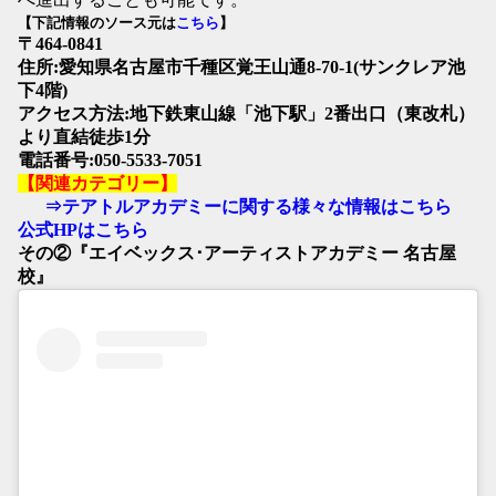
【下記情報のソース元は
こちら
】
〒464-0841
住所:愛知県名古屋市千種区覚王山通8-70-1(サンクレア池
下4階)
アクセス方法:地下鉄東山線「池下駅」2番出口（東改札）
より直結徒歩1分
電話番号:050-5533-7051
【関連カテゴリー】
⇒テアトルアカデミーに関する様々な情報はこちら
公式HPはこちら
その②『エイベックス･アーティストアカデミー 名古屋
校』