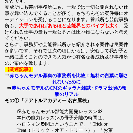
殆どです。
養成所にも芸能事務所にも、一般では一切公開されない仕
事が舞い込んでくることが多く、もちろんその案件毎にオ
ーディションを受けることになります。養成所も芸能事務
所も、
大手であればあるほど芸能界とのパイプも太く
、受
けられる仕事の量も一般公募とは比べ物にならないと考え
てください。
さらに、事務所や芸能養成所から紹介される案件は良案件
が多いです。それでは次の項目からは、安心して我が子と
一緒に通うことのできる人気かつ有名な養成所及び事務所
のご案内を致します。
【関連記事】
⇒
赤ちゃんモデル募集の事務所を比較！無料の言葉に騙さ
れないために
⇒
赤ちゃんモデルのCMのギャラと雑誌･ドラマ出演の報
酬のリアル
その①『テアトルアカデミー 名古屋校』
🌈赤ちゃんモデル部能力開発レッスン🌈
本日の能力レッスンの母子分離の時間は、
ハロウィン🎃間近ということで、「Trick or
Treat（トリック・オア・トリート）」 「お菓