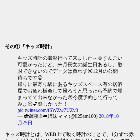
その①『キッズ時計』
キッズ時計の撮影行って来ました～☺️すんごい
可愛かったけど、来月長女の誕生日あるし、散
財できないのでデータは買わず😵12月の公開
待ちです😌
帰りに最寄り駅にあるキッズスペース有の居酒
屋でお疲れ様会して帰ろうと思ったら予約で埋
まってて出来なかった😢今度予約して行って
みよ😌💕楽しかった！
pic.twitter.com/fSWZw7UZv3
— 🐝輝夜®👑姉妹ママ (@ll25am100)
2018年10
月25日
キッズ時計とは、WEB上で動く時計のことで、1分ずつ赤