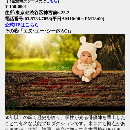
【下記情報のソース元は
こちら
】
〒150-0001
住所:東京都渋谷区神宮前6-25-2
電話番号:03-5733-7058(平日AM10:00～PM18:00)
公式HPはこちら
その⑤『エヌ･エー･シー
(NAC)
』
50年以上の輝く歴史を誇り、個性が光る俳優陣を輩出した
ことで有名な芸能プロダクションです。東京にも拠点があ
りますが、大阪、福岡、仙台に加えて名古屋校がありま