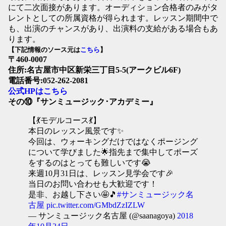
にて二次面接があります。オーディション合格者のみがタ
レントとしての所属資格が得られます。レッスン期間中で
も、出演のチャンスがあり、出演料の支給がある場合もあ
ります。
【下記情報のソース元は
こちら
】
〒460-0007
住所:名古屋市中区新栄三丁目5-5(アークビル6F)
電話番号:052-262-2081
公式HPはこちら
その⑩『サンミュージック･アカデミー』
【💃モデルコース💃】
本日のレッスン風景です✨
今回は、ウォーキングだけではなくポージング
について学びました🌟指先まで集中してポーズ
をするのはとっても難しいです😭
来週10月31日は、レッスン見学会です🎉
当日のお問い合わせも大歓迎です！
是非、お越し下さい🤩🎵
#サンミュージック名
古屋
pic.twitter.com/GMbdZzIZLW
— サンミュージック名古屋 (@saanagoya)
2018