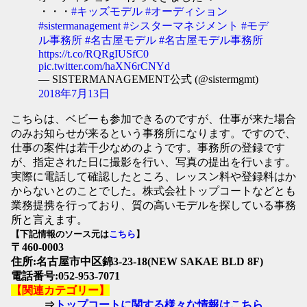
・・・
#キッズモデル
#オーディション
#sistermanagement
#シスターマネジメント
#モデ
ル事務所
#名古屋モデル
#名古屋モデル事務所
https://t.co/RQRgIUSfC0
pic.twitter.com/haXN6rCNYd
— SISTERMANAGEMENT公式 (@sistermgmt)
2018年7月13日
こちらは、ベビーも参加できるのですが、仕事が来た場合
のみお知らせが来るという事務所になります。ですので、
仕事の案件は若干少なめのようです。事務所の登録です
が、指定された日に撮影を行い、写真の提出を行います。
実際に電話して確認したところ、レッスン料や登録料はか
からないとのことでした。株式会社トップコートなどとも
業務提携を行っており、質の高いモデルを探している事務
所と言えます。
【下記情報のソース元は
こちら
】
〒460-0003
住所:名古屋市中区錦3-23-18(NEW SAKAE BLD 8F)
電話番号:052-953-7071
【関連カテゴリー】
⇒
トップコートに関する様々な情報はこちら