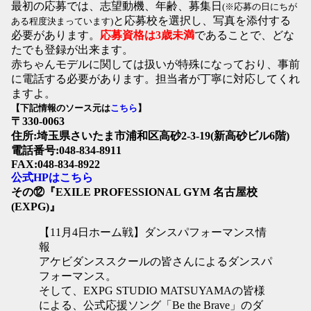
最初の応募では、志望動機、年齢、募集日
(※応募の日にちが
と応募校を選択し、写真を添付する
ある程度決まっています)
必要があります。
応募資格は3歳未満
であることで、どな
たでも登録が出来ます。
赤ちゃんモデルに関しては扱いが特殊になっており、事前
に電話する必要があります。担当者が丁寧に対応してくれ
ますよ。
【下記情報のソース元は
こちら
】
〒330-0063
住所:埼玉県さいたま市浦和区高砂2-3-19(新高砂ビル6階)
電話番号:048-834-8911
FAX:048-834-8922
公式HPはこちら
その⑫『EXILE PROFESSIONAL GYM 名古屋校
(EXPG)
』
【11月4日ホーム戦】ダンスパフォーマンス情
報
アケビダンススクールの皆さんによるダンスパ
フォーマンス。
そして、EXPG STUDIO MATSUYAMAの皆様
による、公式応援ソング「Be the Brave」のダ