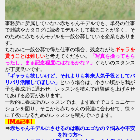
事務所に所属していない赤ちゃんモデルでも、単発の仕事
で雑誌やカタログに読者モデルとして載ることが多く、そ
のために赤ちゃんモデルを一般公募している企業もありま
す。
ちなみに一般公募で得た仕事の場合、残念ながら
ギャラを
貰うことは難しい
と考えてください。
「写真を撮ってもら
ったし、まぁ記念程度にはなるかな？」
ぐらいのスタンス
が丁度良いです。
「ギャラも欲しいけど、それよりも将来人気子役としてバ
リバリ活躍してほしい」
という場合は、小さい頃から我が
子を養成所に通わせ、レッスンを積んで経験値を上げさせ
てあげる必要があります。
一般的に養成所のレッスンでは、まず親子でコミュニケー
ションを図り、そこから赤ちゃんの発達に合わせて、徐々
に子役になるためのレッスンを積んでいきます。
【関連記事】
⇒
赤ちゃんモデルにさせるのは親のエゴなの？悩みや不安
を持つ方へ