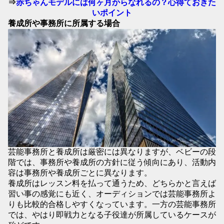
⇒
赤ちゃんモデルには何ヶ月からなれるの？心得ておきた
いポイント
養成所や事務所に所属する場合
芸能事務所と養成所は厳密には異なりますが、ベビーの段
階では、事務所や養成所の方針に従う傾向にあり、活動内
容は事務所や養成所ごとに異なります。
養成所はレッスン料を払って通うため、どちらかと言えば
習い事の感覚にも近く、オーディションでは芸能事務所よ
りも比較的合格しやすくなっています。一方の芸能事務所
では、やはり即戦力となる子役達が所属しているケースが