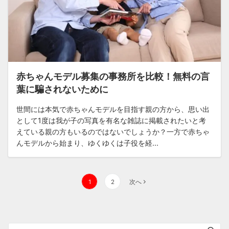
赤ちゃんモデル募集の事務所を比較！無料の言
葉に騙されないために
世間には本気で赤ちゃんモデルを目指す親の方から、思い出
として1度は我が子の写真を有名な雑誌に掲載されたいと考
えている親の方もいるのではないでしょうか？一方で赤ちゃ
んモデルから始まり、ゆくゆくは子役を経...
投
1
2
次へ
稿
の
ペ