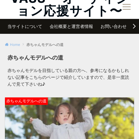
ョン応援サイト〜
メニュー
夢は諦めなければ必ず叶う
当サイトについて
会社概要と運営者情報
お問い合わせ
サ
Home
赤ちゃんモデルへの道
赤ちゃんモデルへの道
赤ちゃんモデルを目指している親の方へ、参考になるかもしれ
ない記事をこちらのページで紹介していますので、是非一度読
んで見て下さいね♪
赤ちゃんモデルへの道