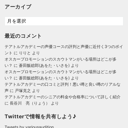
ゴ
アーカイブ
リ
ー
ア
ー
カ
最近のコメント
イ
ブ
テアトルアカデミーの声優コースの評判と声優に近付く3つのポイ
ント
に
りりと
より
オスカープロモーションのスカウトマンがいる場所はどこが多
い？
に
蒼田飯総郎(あをた・いさを)
より
オスカープロモーションのスカウトマンがいる場所はどこが多
い？
に
蒼田飯総郎(あをた・いさを)
より
テアトルアカデミーの口コミと評判！悪い噂と良い噂のリアルな
声
に
戸塚克之
より
テアトルアカデミーのシニアの料金や合格率について詳しく紹介
に
長谷川 亮（りょう）
より
Twitterで情報を共有しよう♪
Tweets by variousaudition