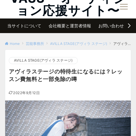
ョン応援サイト〜
メニュー
夢は諦めなければ必ず叶う
当サイトについて
会社概要と運営者情報
お問い合わせ
サ
Home
芸能事務所
AVILLA STAGE(アヴィラ ステージ)
アヴィラステージの特待生になるには？レッスン費無料と一部免除の噂
AVILLA STAGE(アヴィラ ステージ)
アヴィラステージの特待生になるには？レッ
スン費無料と一部免除の噂
2022年9月12日