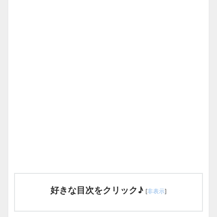
好きな目次をクリック♪
[
非表示
]