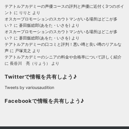
ブ
テアトルアカデミーの声優コースの評判と声優に近付く3つのポイ
ント
に
りりと
より
オスカープロモーションのスカウトマンがいる場所はどこが多
い？
に
蒼田飯総郎(あをた・いさを)
より
オスカープロモーションのスカウトマンがいる場所はどこが多
い？
に
蒼田飯総郎(あをた・いさを)
より
テアトルアカデミーの口コミと評判！悪い噂と良い噂のリアルな
声
に
戸塚克之
より
テアトルアカデミーのシニアの料金や合格率について詳しく紹介
に
長谷川 亮（りょう）
より
Twitterで情報を共有しよう♪
Tweets by variousaudition
Facebookで情報を共有しよう♪