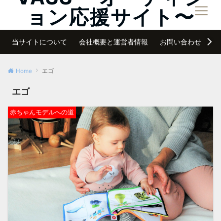
ョン応援サイト〜
メニュー
夢は諦めなければ必ず叶う
当サイトについて
会社概要と運営者情報
お問い合わせ
サ
Home
エゴ
エゴ
赤ちゃんモデルへの道