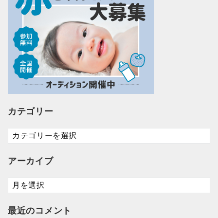
カテゴリー
カ
テ
ゴ
アーカイブ
リ
ー
ア
ー
カ
最近のコメント
イ