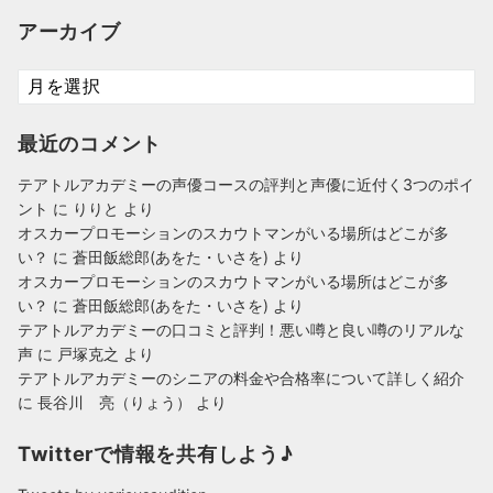
ゴ
アーカイブ
リ
ー
ア
ー
カ
最近のコメント
イ
ブ
テアトルアカデミーの声優コースの評判と声優に近付く3つのポイ
ント
に
りりと
より
オスカープロモーションのスカウトマンがいる場所はどこが多
い？
に
蒼田飯総郎(あをた・いさを)
より
オスカープロモーションのスカウトマンがいる場所はどこが多
い？
に
蒼田飯総郎(あをた・いさを)
より
テアトルアカデミーの口コミと評判！悪い噂と良い噂のリアルな
声
に
戸塚克之
より
テアトルアカデミーのシニアの料金や合格率について詳しく紹介
に
長谷川 亮（りょう）
より
Twitterで情報を共有しよう♪