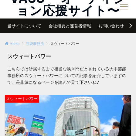
ョン応援サイト〜
メニュー
夢は諦めなければ必ず叶う
当サイトについて
会社概要と運営者情報
お問い合わせ
サ
Home
芸能事務所
スウィートパワー
スウィートパワー
こちらでは所属するまで相当な狭き門だとされている大手芸能
事務所のスウィートパワーについての記事を紹介していますの
で、是非気になるページを読んで見て下さいね♪
スウィートパワー