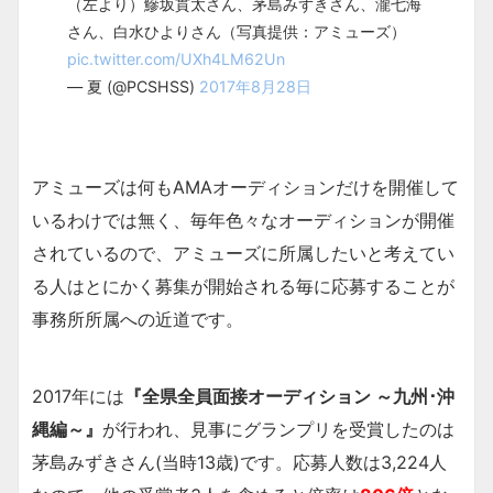
（左より）鰺坂貫太さん、茅島みずきさん、瀧七海
さん、白水ひよりさん（写真提供：アミューズ）
pic.twitter.com/UXh4LM62Un
— 夏 (@PCSHSS)
2017年8月28日
アミューズは何もAMAオーディションだけを開催して
いるわけでは無く、毎年色々なオーディションが開催
されているので、アミューズに所属したいと考えてい
る人はとにかく募集が開始される毎に応募することが
事務所所属への近道です。
2017年には
『全県全員面接オーディション ～九州･沖
縄編～』
が行われ、見事にグランプリを受賞したのは
茅島みずきさん(当時13歳)です。応募人数は3,224人