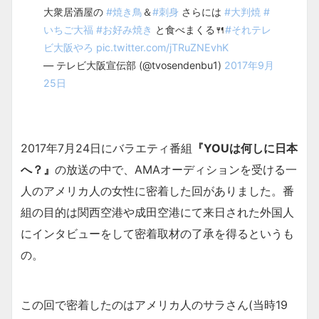
大衆居酒屋の
#焼き鳥
＆
#刺身
さらには
#大判焼
#
いちご大福
#お好み焼き
と食べまくる🍴
#それテレ
ビ大阪やろ
pic.twitter.com/jTRuZNEvhK
— テレビ大阪宣伝部 (@tvosendenbu1)
2017年9月
25日
2017年7月24日にバラエティ番組
『YOUは何しに日本
へ？』
の放送の中で、AMAオーディションを受ける一
人のアメリカ人の女性に密着した回がありました。番
組の目的は関西空港や成田空港にて来日された外国人
にインタビューをして密着取材の了承を得るというも
の。
この回で密着したのはアメリカ人のサラさん(当時19