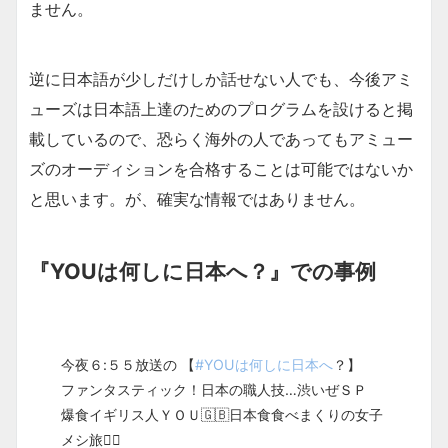
ません。
逆に日本語が少しだけしか話せない人でも、今後アミ
ューズは日本語上達のためのプログラムを設けると掲
載しているので、恐らく海外の人であってもアミュー
ズのオーディションを合格することは可能ではないか
と思います。が、確実な情報ではありません。
『YOUは何しに日本へ？』での事例
今夜６:５５放送の 【
#YOUは何しに日本へ
？】
ファンタスティック！日本の職人技…渋いぜＳＰ
爆食イギリス人ＹＯＵ🇬🇧日本食食べまくりの女子
メシ旅🚶‍♀️