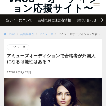
ョン応援サイト〜
メニュー
夢は諦めなければ必ず叶う
当サイトについて
会社概要と運営者情報
お問い合わせ
サ
Home
芸能事務所
アミューズ
アミューズオーディションで合格者が外国人になる可能性はある？
アミューズ
アミューズオーディションで合格者が外国人
になる可能性はある？
2022年9月12日