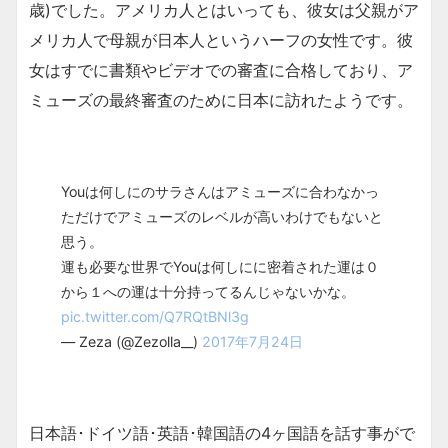
歳)でした。アメリカ人とはいっても、彼女は父親がア
メリカ人で母親が日本人というハーフの女性です。彼
女はすでに書類やビデオでの審査に合格しており、ア
ミューズの最終審査のために日本に訪れたようです。
Youは何しにのサラさんはアミューズに合わなかっ
ただけでアミューズのレベルが高いわけでもないと
思う。
運も必要な世界でYouは何しにに密着された運は０
から１への運は十分持ってるんじゃないかな。
pic.twitter.com/Q7RQtBNl3g
— Zeza (@Zezolla__)
2017年7月24日
日本語･ドイツ語･英語･韓国語の4ヶ国語を話す事がで