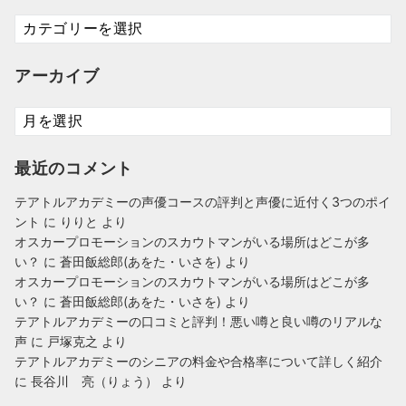
カ
テ
ゴ
アーカイブ
リ
ー
ア
ー
カ
最近のコメント
イ
ブ
テアトルアカデミーの声優コースの評判と声優に近付く3つのポイ
ント
に
りりと
より
オスカープロモーションのスカウトマンがいる場所はどこが多
い？
に
蒼田飯総郎(あをた・いさを)
より
オスカープロモーションのスカウトマンがいる場所はどこが多
い？
に
蒼田飯総郎(あをた・いさを)
より
テアトルアカデミーの口コミと評判！悪い噂と良い噂のリアルな
声
に
戸塚克之
より
テアトルアカデミーのシニアの料金や合格率について詳しく紹介
に
長谷川 亮（りょう）
より