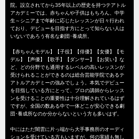
院。設立されてから35年以上の歴史を持つテアトル
アカデミーでは、赤ちゃんや子供はもちろん、中学
生～シニアまで年齢に応じたレッスンが日々行われ
ており、デビューを目指す方にとって知らない人は
いないであろう有名な劇団･養成所。
【赤ちゃんモデル】【子役】【俳優】【女優】【モ
デル】【声優】【歌手】【ダンサー】【お笑い】な
ど、どの分野でも通用するレベルの高いレッスンが
受けられることができるのは総合芸能学院であるテ
アトルアカデミーの強みでしょう。本気でデビュー
を目指している方にとって、プロの講師からレッス
ンを受けることの重要性は十分理解されているはず
ですが、全国の数ある中で一体どこが安心できる劇
団･養成所なのか分からないという方も多いはず。
中にはただ闇雲に片っ端から大手事務所のオーディ
ションを受けている方もいますが、何の実績も無し